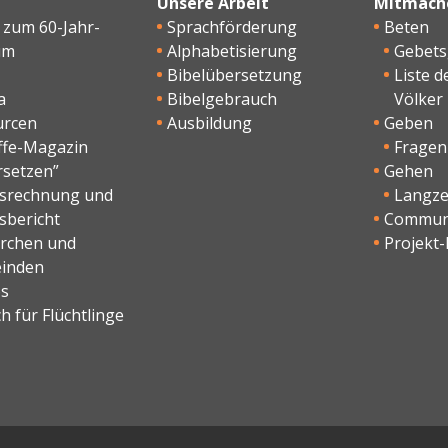
Unsere Arbeit
Mitmach
 zum 60-Jahr-
Sprachförderung
Beten
um
Alphabetisierung
Gebet
Bibelübersetzung
Liste d
a
Bibelgebrauch
Völker
urcen
Ausbildung
Geben
ffe-Magazin
Fragen
rsetzen”
Gehen
esrechnung und
Langzei
sbericht
Commun
irchen und
Projekt-
inden
os
h für Flüchtlinge