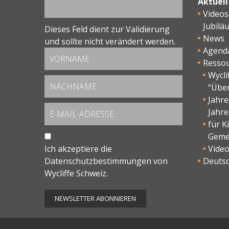
Aktuell
Videos
Jubilä
Dieses Feld dient zur Validierung
News
und sollte nicht verändert werden.
Agend
Resso
Wycli
“Übe
Jahr
Jahre
für K
Geme
Ich akzeptiere die
Vide
Datenschutzbestimmungen
von
Deutsc
Wycliffe Schweiz.