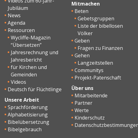
Videos zum 60-Jahr-
Mitmachen
Jubiläum
Beten
News
Gebetsgruppen
Agenda
Liste der bibellosen
Ressourcen
Völker
Wycliffe-Magazin
Geben
“Übersetzen”
Fragen zu Finanzen
Jahresrechnung und
Gehen
Jahresbericht
Langzeitstellen
für Kirchen und
Communitys
Gemeinden
Projekt-Patenschaft
Videos
Über uns
Deutsch für Flüchtlinge
Mitarbeitende
Unsere Arbeit
Partner
Sprachförderung
Werte
Alphabetisierung
Kinderschutz
Bibelübersetzung
Datenschutzbestimmunge
Bibelgebrauch