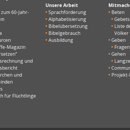
Unsere Arbeit
Mitmach
 zum 60-Jahr-
Sprachförderung
Beten
um
Alphabetisierung
Gebet
Bibelübersetzung
Liste d
a
Bibelgebrauch
Völker
urcen
Ausbildung
Geben
ffe-Magazin
Fragen
rsetzen”
Gehen
esrechnung und
Langzei
sbericht
Commun
irchen und
Projekt-
inden
os
h für Flüchtlinge