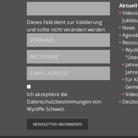
Aktuell
Videos
Jubilä
Dieses Feld dient zur Validierung
News
und sollte nicht verändert werden.
Agend
Resso
Wycli
“Übe
Jahr
Jahre
für K
Geme
Ich akzeptiere die
Vide
Datenschutzbestimmungen
von
Deutsc
Wycliffe Schweiz.