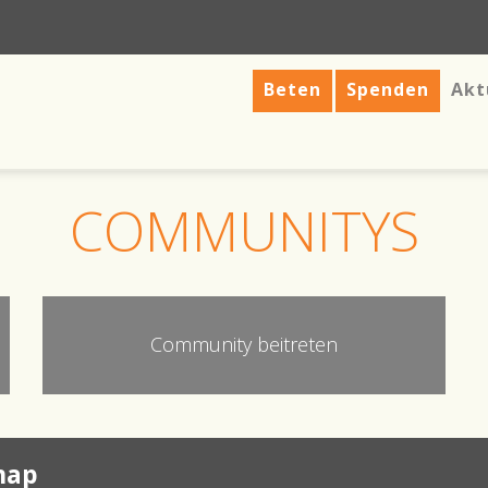
Beten
Spenden
Akt
COMMUNITYS
Community beitreten
map