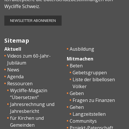
Wycliffe Schweiz.
Sitemap
Aktuell
Ausbildung
Videos zum 60-Jahr-
Mitmachen
Jubiläum
Beten
News
Gebetsgruppen
Agenda
Liste der bibellosen
Ressourcen
Völker
Wycliffe-Magazin
Geben
“Übersetzen”
Fragen zu Finanzen
Jahresrechnung und
Gehen
Jahresbericht
Langzeitstellen
für Kirchen und
Communitys
Gemeinden
Projekt-Patenschaft