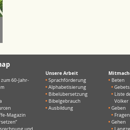
map
Unsere Arbeit
Mitmach
 zum 60-Jahr-
Sprachförderung
Beten
um
Alphabetisierung
Gebet
Bibelübersetzung
Liste d
a
Bibelgebrauch
Völker
urcen
Ausbildung
Geben
ffe-Magazin
Fragen
rsetzen”
Gehen
esrechnung und
Langzei