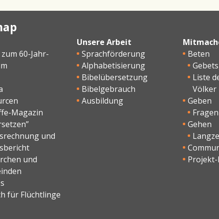
map
Unsere Arbeit
Mitmach
 zum 60-Jahr-
Sprachförderung
Beten
um
Alphabetisierung
Gebet
Bibelübersetzung
Liste d
a
Bibelgebrauch
Völker
urcen
Ausbildung
Geben
ffe-Magazin
Fragen
rsetzen”
Gehen
esrechnung und
Langzei
sbericht
Commun
irchen und
Projekt-
inden
os
h für Flüchtlinge