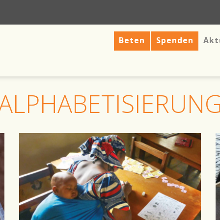
Beten
Spenden
Akt
ALPHABETISIERUN