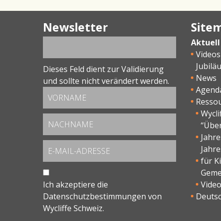
Newsletter
Site
Aktuell
Videos
Jubilä
Dieses Feld dient zur Validierung
News
und sollte nicht verändert werden.
Agend
Resso
Wycli
“Übe
Jahr
Jahre
für K
Geme
Ich akzeptiere die
Vide
Datenschutzbestimmungen
von
Deutsc
Wycliffe Schweiz.