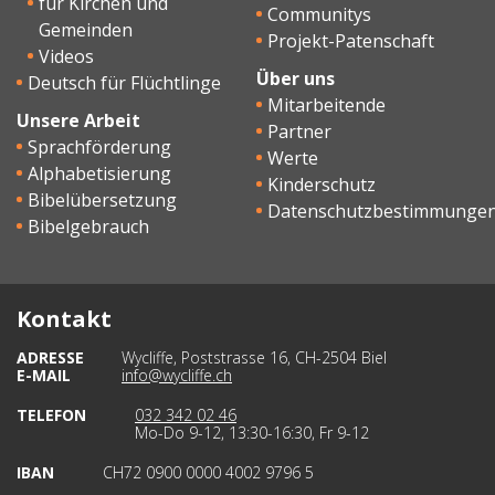
für Kirchen und
Communitys
Gemeinden
Projekt-Patenschaft
Videos
Über uns
Deutsch für Flüchtlinge
Mitarbeitende
Unsere Arbeit
Partner
Sprachförderung
Werte
Alphabetisierung
Kinderschutz
Bibelübersetzung
Datenschutzbestimmunge
Bibelgebrauch
Kontakt
ADRESSE
Wycliffe, Poststrasse 16, CH-2504 Biel
E-MAIL
info@wycliffe.ch
TELEFON
032 342 02 46
Mo-Do 9-12, 13:30-16:30, Fr 9-12
IBAN
CH72 0900 0000 4002 9796 5