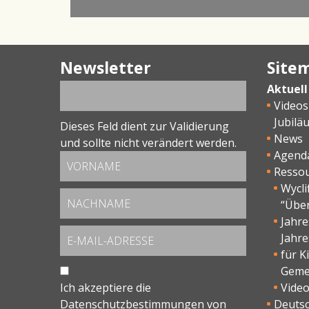
Newsletter
Site
Aktuell
Videos
Jubilä
Dieses Feld dient zur Validierung
News
und sollte nicht verändert werden.
Agend
Resso
Wycli
“Übe
Jahr
Jahre
für K
Geme
Ich akzeptiere die
Vide
Datenschutzbestimmungen
von
Deutsc