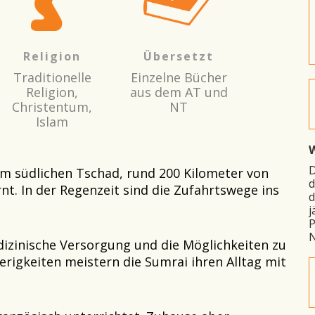
Religion
Übersetzt
Traditionelle
Einzelne Bücher
Religion,
aus dem AT und
Christentum,
NT
Islam
W
D
im südlichen Tschad, rund 200 Kilometer von
d
nt. In der Regenzeit sind die Zufahrtswege ins
d
j
P
N
izinische Versorgung und die Möglichkeiten zu
erigkeiten meistern die Sumrai ihren Alltag mit