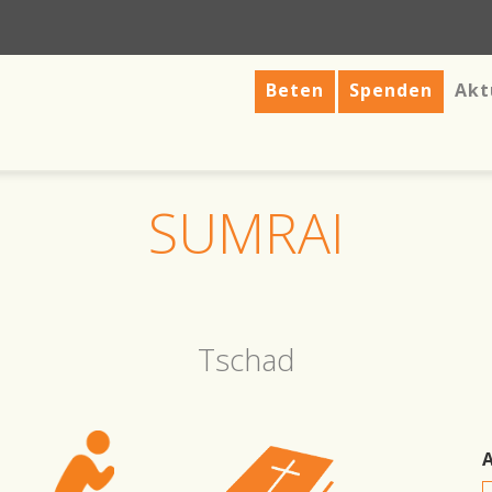
Beten
Spenden
Akt
SUMRAI
Tschad
A