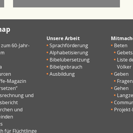
map
Unsere Arbeit
Mitmach
 zum 60-Jahr-
Sprachförderung
Beten
um
Alphabetisierung
Gebet
Bibelübersetzung
Liste d
a
Bibelgebrauch
Völker
urcen
Ausbildung
Geben
ffe-Magazin
Fragen
rsetzen”
Gehen
esrechnung und
Langzei
sbericht
Commun
irchen und
Projekt-
inden
os
h für Flüchtlinge