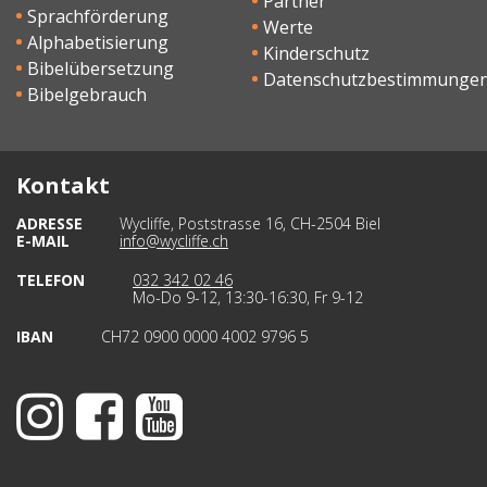
Partner
Sprachförderung
Werte
Alphabetisierung
Kinderschutz
Bibelübersetzung
Datenschutzbestimmunge
Bibelgebrauch
Kontakt
ADRESSE
Wycliffe, Poststrasse 16, CH-2504 Biel
E-MAIL
info@wycliffe.ch
TELEFON
032 342 02 46
Mo-Do 9-12, 13:30-16:30, Fr 9-12
IBAN
CH72 0900 0000 4002 9796 5