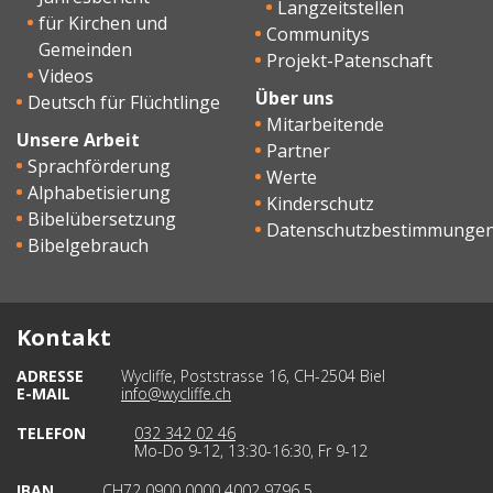
Langzeitstellen
für Kirchen und
Communitys
Gemeinden
Projekt-Patenschaft
Videos
Über uns
Deutsch für Flüchtlinge
Mitarbeitende
Unsere Arbeit
Partner
Sprachförderung
Werte
Alphabetisierung
Kinderschutz
Bibelübersetzung
Datenschutzbestimmunge
Bibelgebrauch
Kontakt
ADRESSE
Wycliffe, Poststrasse 16, CH-2504 Biel
E-MAIL
info@wycliffe.ch
TELEFON
032 342 02 46
Mo-Do 9-12, 13:30-16:30, Fr 9-12
IBAN
CH72 0900 0000 4002 9796 5