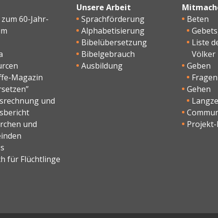
Unsere Arbeit
Mitmach
 zum 60-Jahr-
Sprachförderung
Beten
um
Alphabetisierung
Gebet
Bibelübersetzung
Liste d
a
Bibelgebrauch
Völker
urcen
Ausbildung
Geben
ffe-Magazin
Fragen
rsetzen”
Gehen
esrechnung und
Langzei
sbericht
Commun
irchen und
Projekt-
inden
os
h für Flüchtlinge