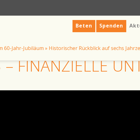
Beten
Spenden
Akt
m 60-Jahr-Jubiläum
»
Historischer Rückblick auf sechs Jahrz
3 – FINANZIELLE 