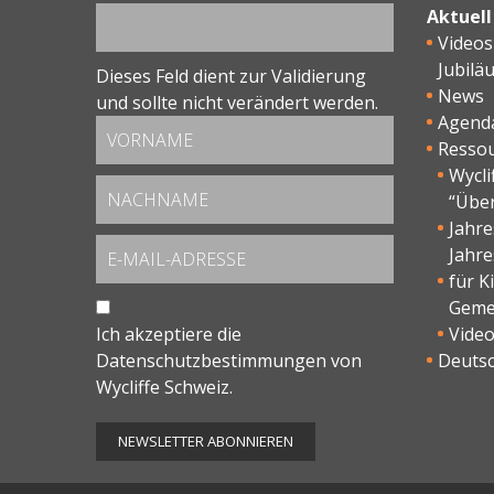
Aktuell
Videos
Jubilä
Dieses Feld dient zur Validierung
News
und sollte nicht verändert werden.
Agend
Resso
Wycli
“Übe
Jahr
Jahre
für K
Geme
Ich akzeptiere die
Vide
Datenschutzbestimmungen
von
Deutsc
Wycliffe Schweiz.