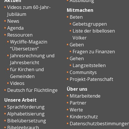
Aktuell
Ausbildung
Videos zum 60-Jahr-
Mitmachen
Jubiläum
Beten
News
Gebetsgruppen
Agenda
Liste der bibellosen
Ressourcen
Völker
Wycliffe-Magazin
Geben
“Übersetzen”
Fragen zu Finanzen
Jahresrechnung und
Gehen
Jahresbericht
Langzeitstellen
für Kirchen und
Communitys
Gemeinden
Projekt-Patenschaft
Videos
Über uns
Deutsch für Flüchtlinge
Mitarbeitende
Unsere Arbeit
Partner
Sprachförderung
Werte
Alphabetisierung
Kinderschutz
Bibelübersetzung
Datenschutzbestimmunge
Bibelgebrauch